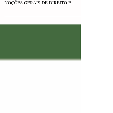
anuncio o lançamento do meu livro
NOÇÕES GERAIS DE DIREITO E
FORMAÇÃO HUMANÍSTICA, pela
Editora...