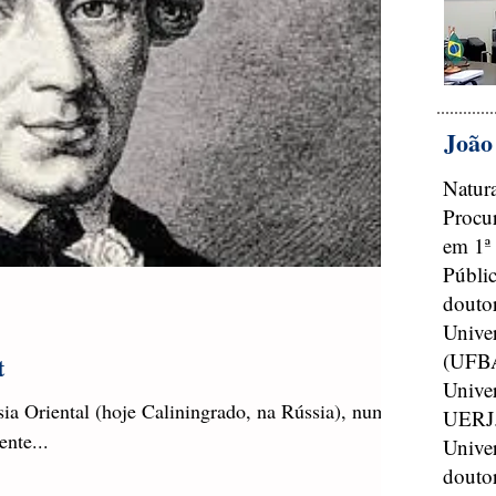
João
Natura
Procu
em 1ª
Públic
doutor
Univer
(UFBA
t
Unive
a Oriental (hoje Caliningrado, na Rússia), numa
UERJ
ente...
Univer
doutor