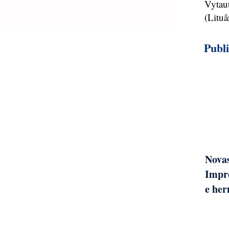
Vytau
(Lituâ
Publ
Novas
Impro
e her