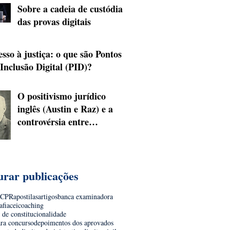
Sobre a cadeia de custódia
das provas digitais
sso à justiça: o que são Pontos
 Inclusão Digital (PID)?
O positivismo jurídico
inglês (Austin e Raz) e a
controvérsia entre
juspositivismo inclusivo e
exclusivo
urar publicações
9CPR
apostilas
artigos
banca examinadora
afia
cei
coaching
 de constitucionalidade
ara concurso
depoimentos dos aprovados