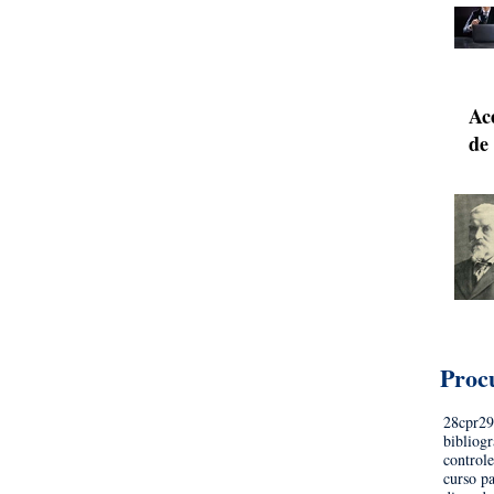
Ace
de
Proc
28cpr
2
bibliogr
controle
curso p