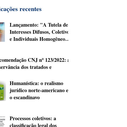
icações recentes
Lançamento: "A Tutela de
Interesses Difusos, Coletivos
e Individuais Homogêneos"
(2025)
comendação CNJ nº 123/2022: a
servância dos tratados e
nvenções internacionais de
reitos humanos e o uso da
Humanística: o realismo
risprudência da Corte
jurídico norte-americano e
teramericana de Direitos
o escandinavo
manos
Processos coletivos: a
classificação legal dos