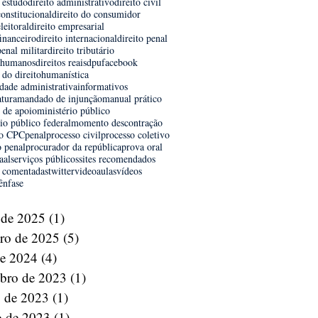
 estudo
direito administrativo
direito civil
constitucional
direito do consumidor
eleitoral
direito empresarial
financeiro
direito internacional
direito penal
penal militar
direito tributário
s humanos
direitos reais
dpu
facebook
a do direito
humanística
dade administrativa
informativos
atura
mandado de injunção
manual prático
l de apoio
ministério público
io público federal
momento descontração
o CPC
penal
processo civil
processo coletivo
o penal
procurador da república
prova oral
aal
serviços públicos
sites recomendados
 comentadas
twitter
videoaulas
vídeos
ênfase
 de 2025
(1)
1 post
iro de 2025
(5)
5 posts
de 2024
(4)
4 posts
bro de 2023
(1)
1 post
o de 2023
(1)
1 post
o de 2023
(1)
1 post