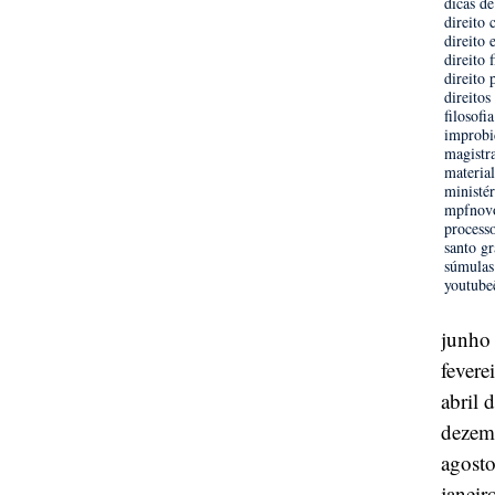
dicas de
direito 
direito 
direito 
direito 
direito
filosofi
improbi
magistr
materia
ministér
mpf
nov
process
santo gr
súmulas
youtube
junho
fevere
abril 
dezem
agost
janeir