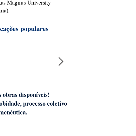
tas Magnus University
nia).
icações populares
 obras disponíveis!
Cursos de acompanhame
bidade, processo coletivo
menêutica.