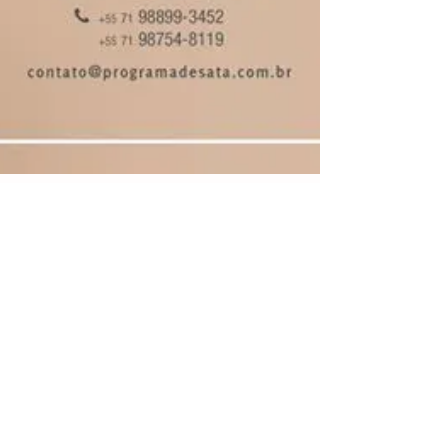
João Paulo Lordelo
23 de fev. de 2016
2 min de leitura
Novidade: Programa Desata
Amigos, é com muita felicidade que