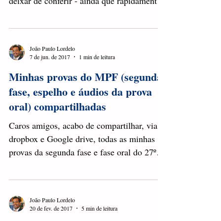
Quem se dedica ao concurso para o cargo
de Procurador da República não pode
deixar de conferir - ainda que rapidamente -
o site dos...
João Paulo Lordelo
7 de jun. de 2017
1 min de leitura
Minhas provas do MPF (segunda
fase, espelho e áudios da prova
oral) compartilhadas
Caros amigos, acabo de compartilhar, via
dropbox e Google drive, todas as minhas
provas da segunda fase e fase oral do 27º
Concurso para...