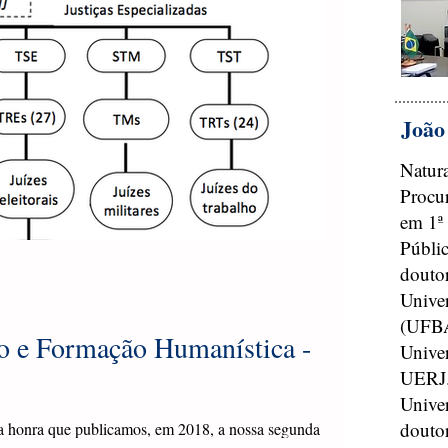
João
Natura
Procu
em 1ª
Públic
doutor
Univer
(UFBA
to e Formação Humanística -
Unive
UERJ
Univer
doutor
 honra que publicamos, em 2018, a nossa segunda edição