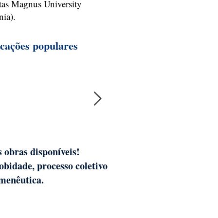
tas Magnus University
nia).
icações populares
 obras disponíveis!
Cursos de acompanhame
bidade, processo coletivo
menêutica.