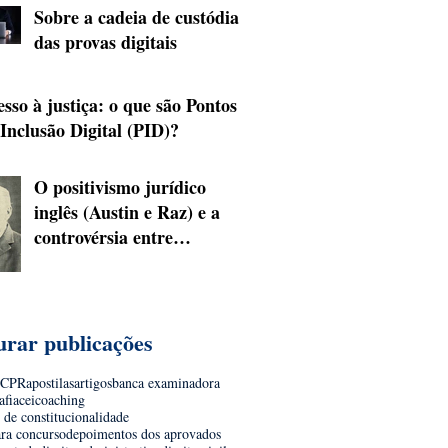
Sobre a cadeia de custódia
das provas digitais
sso à justiça: o que são Pontos
 Inclusão Digital (PID)?
O positivismo jurídico
inglês (Austin e Raz) e a
controvérsia entre
juspositivismo inclusivo e
exclusivo
urar publicações
9CPR
apostilas
artigos
banca examinadora
afia
cei
coaching
 de constitucionalidade
ara concurso
depoimentos dos aprovados