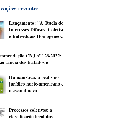
icações recentes
Lançamento: "A Tutela de
Interesses Difusos, Coletivos
e Individuais Homogêneos"
(2025)
comendação CNJ nº 123/2022: a
servância dos tratados e
nvenções internacionais de
reitos humanos e o uso da
Humanística: o realismo
risprudência da Corte
jurídico norte-americano e
teramericana de Direitos
o escandinavo
manos
Processos coletivos: a
classificação legal dos