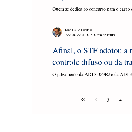
Quem se dedica ao concurso para o cargo d
ainda que rapidamente - o site dos...
João Paulo Lordelo
9 de jan. de 2018
8 min de leitura
Afinal, o STF adotou a t
controle difuso ou da t
O julgamento da ADI 3406/RJ e da ADI 34
polêmica por aí, sobretudo porque o acórdã
3
4