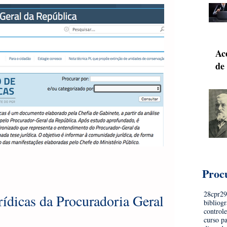
Ace
de
Proc
28cpr
2
rídicas da Procuradoria Geral da
bibliogr
controle
curso p