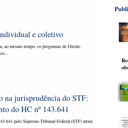
Publ
dividual e coletivo
ra, ao mesmo tempo, os programas de Direito
os...
Re
ob
co
di
ju
In
o na jurisprudência do STF:
Hu
nto do HC nº 143.641
143.641 pelo Supremo Tribunal Federal (STF) atraiu
 A...