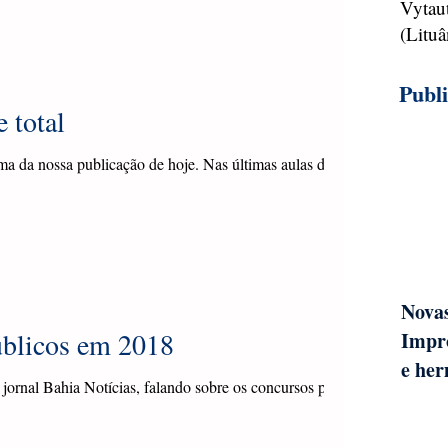
ão...
Vytau
(Lituâ
Publ
 total
ema da nossa publicação de hoje. Nas últimas aulas do
Novas
úblicos em 2018
Impro
e her
jornal Bahia Notícias, falando sobre os concursos públicos