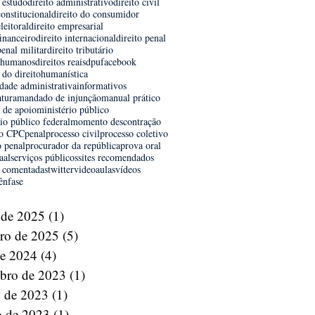
 estudo
direito administrativo
direito civil
constitucional
direito do consumidor
eleitoral
direito empresarial
financeiro
direito internacional
direito penal
penal militar
direito tributário
s humanos
direitos reais
dpu
facebook
a do direito
humanística
dade administrativa
informativos
atura
mandado de injunção
manual prático
l de apoio
ministério público
io público federal
momento descontração
o CPC
penal
processo civil
processo coletivo
o penal
procurador da república
prova oral
aal
serviços públicos
sites recomendados
 comentadas
twitter
videoaulas
vídeos
ênfase
 de 2025
(1)
1 post
iro de 2025
(5)
5 posts
de 2024
(4)
4 posts
bro de 2023
(1)
1 post
o de 2023
(1)
1 post
o de 2023
(1)
1 post