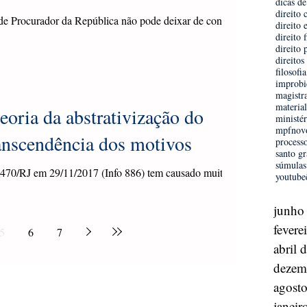
dicas de
direito 
e Procurador da República não pode deixar de conferir -
direito 
direito 
direito 
direito
filosofi
improbi
magistr
materia
eoria da abstrativização do
ministér
mpf
nov
ranscendência dos motivos
process
santo gr
súmulas
70/RJ em 29/11/2017 (Info 886) tem causado muita
youtube
o ainda...
junho
fevere
5
6
7
abril 
dezem
agost
janeir