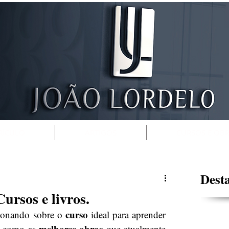
RÍCULO
ARTIGOS
CURSOS E OB
Dest
rsos e livros.
curso
ionando sobre o 
 ideal para aprender 
melhores obras
 como as 
 que atualmente 