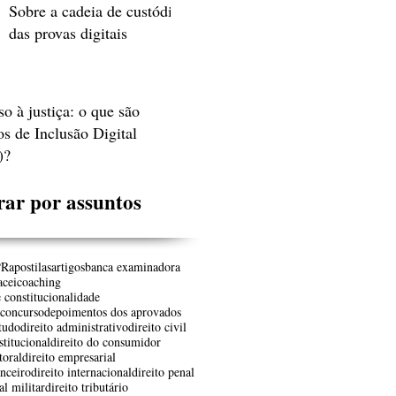
Sobre a cadeia de custódia
das provas digitais
o à justiça: o que são
s de Inclusão Digital
)?
rar por assuntos
PR
apostilas
artigos
banca examinadora
a
cei
coaching
e constitucionalidade
 concurso
depoimentos dos aprovados
studo
direito administrativo
direito civil
stitucional
direito do consumidor
toral
direito empresarial
anceiro
direito internacional
direito penal
al militar
direito tributário