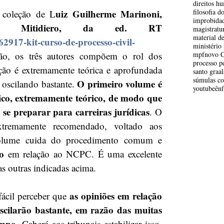
direitos h
uiz Guilherme Marinoni, 
filosofia d
 coleção de L
improbidad
el Mitidiero, da ed. RT 
magistratu
material d
2917-kit-curso-de-processo-civil-
ministério 
o, os três autores compõem o rol dos 
mpf
novo 
processo p
ção é extremamente teórica e aprofundada 
santo graal
súmulas c
O primeiro volume é 
oscilando bastante. 
youtube
ênf
co, extremamente teórico, de modo que 
e preparar para carreiras jurídicas
. O 
tremamente recomendado, voltado aos 
volume cuida do procedimento comum e 
o 
em relação ao NCPC. É uma excelente 
s outras indicadas acima. 
as opiniões em relação 
ácil perceber que 
cilarão bastante, em razão das muitas 
mpo.
 Caberá aos tribunais estabilizar isso, 