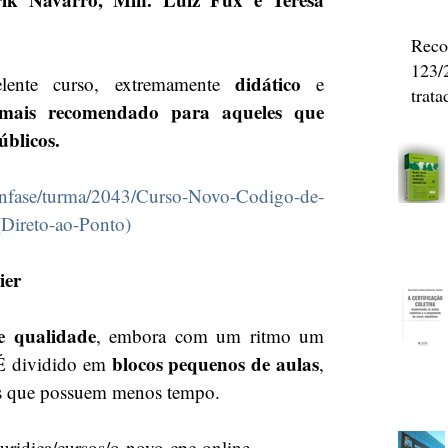
Reco
123/
didático
ente curso, extremamente 
 e 
trat
mais recomendado para aqueles que 
inter
blicos.
huma
juris
enfase/turma/2043/Curso-Novo-Codigo-de-
Inte
Hum
(Direto-ao-Ponto)
ier
te qualidade
, embora com um ritmo um 
blocos pequenos de aulas
É dividido em 
, 
les que possuem menos tempo. 
juridica/cursos/o-novo-cpc-online 