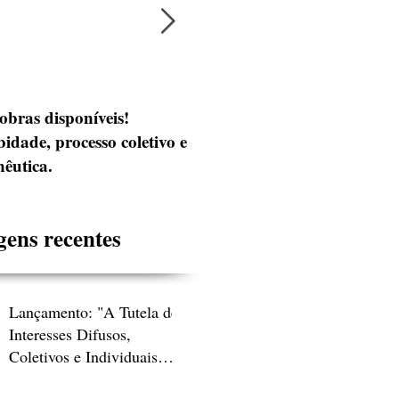
obras disponíveis!
Cursos de acompanhament
idade, processo coletivo e
êutica.
gens recentes
Lançamento: "A Tutela de
Interesses Difusos,
Coletivos e Individuais
Homogêneos" (2025)