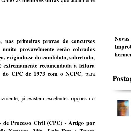
Novas 
nas primeiras provas de concursos 
e, 
Improb
 muito provavelmente serão cobrados 
hermen
, exigindo-se do candidato, sobretudo, 
extremamente recomendada a leitura 
é 
os do CPC de 1973 com o NCPC
, para 
Posta
lizmente, já existem excelentes opções no 
de Processo Civil (CPC) - Artigo por 
rik Navarro, Min. Luiz Fux e Teresa 