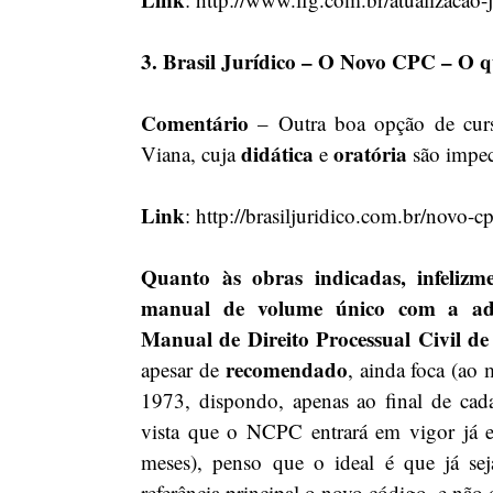
3. Brasil Jurídico – O Novo CPC – O
Comentário
 – Outra boa opção de curs
didática
oratória
Viana, cuja 
 e 
 são impec
Link
: http://brasiljuridico.com.br/novo-cp
Quanto às obras indicadas, infeliz
manual de volume único com a ade
Manual de Direito Processual Civil d
recomendado
apesar de 
, ainda foca (ao
1973, dispondo, apenas ao final de cad
vista que o NCPC entrará em vigor já 
meses), penso que o ideal é que já se
referência principal o novo código, e não