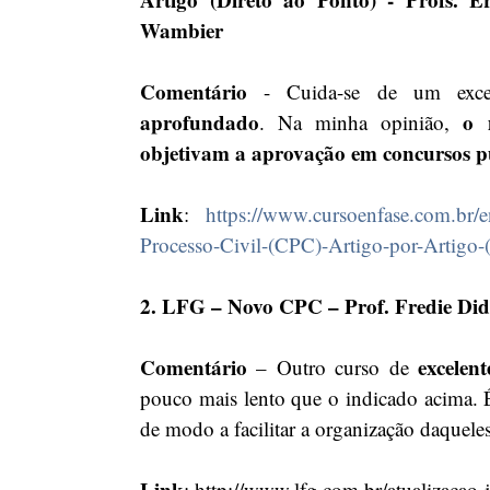
Wambier
Comentário
 - Cuida-se de um excel
aprofundado
o 
. Na minha opinião, 
objetivam a aprovação em concursos pú
Link
: 
https://www.cursoenfase.com.br/
Processo-Civil-(CPC)-Artigo-por-Artigo-
2. LFG – Novo CPC – Prof. Fredie Did
Comentário
excelen
 – Outro curso de 
pouco mais lento que o indicado acima. 
de modo a facilitar a organização daque
Link
: http://www.lfg.com.br/atualizacao-