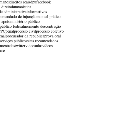
umanos
direitos reais
dpu
facebook
o direito
humanística
e administrativa
informativos
ra
mandado de injunção
manual prático
e apoio
ministério público
público federal
momento descontração
CPC
penal
processo civil
processo coletivo
enal
procurador da república
prova oral
serviços públicos
sites recomendados
omentadas
twitter
videoaulas
vídeos
ase