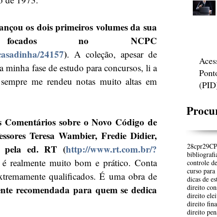
lançou os dois primeiros volumes da sua 
te focados no NCPC 
casadinha/24157
)
. A coleção, apesar de 
Acess
 minha fase de estudo para concursos, li a 
Ponto
e sempre me rendeu notas muito altas em 
(PID
Procu
s Comentários sobre o Novo Código de 
essores Teresa Wambier, Fredie Didier, 
28cpr
29C
 pela ed. RT (
http://www.rt.com.br/?
bibliografi
 é realmente muito bom e prático. Conta 
controle d
curso para
extremamente qualificados. É uma obra de 
dicas de e
direito con
nte recomendada para quem se dedica 
direito elei
direito fin
direito pen