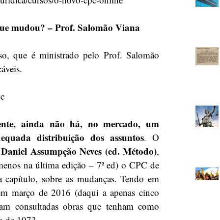
 que mudou? – Prof. Salomão Viana
o, que é ministrado pelo Prof. Salomão 
áveis. 
c 
mente, ainda não há, no mercado, um 
quada distribuição dos assuntos
. O 
e Daniel Assumpção Neves (ed. Método)
, 
 menos na última edição – 7ª ed) o CPC de 
a capítulo, sobre as mudanças. Tendo em 
em março de 2016 (daqui a apenas cinco 
jam consultadas obras que tenham como 
 o de 1973. 