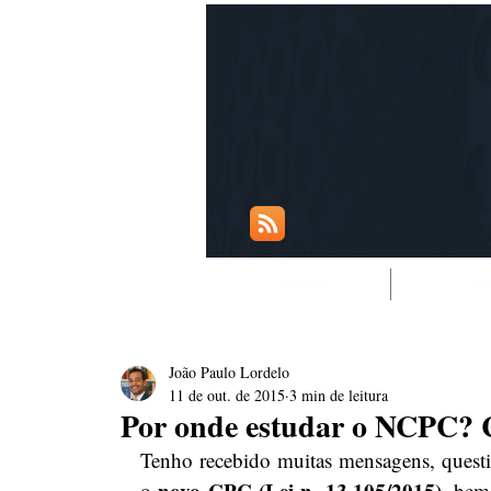
INÍCIO
CUR
João Paulo Lordelo
11 de out. de 2015
3 min de leitura
Por onde estudar o NCPC? Cu
Tenho recebido muitas mensagens, quest
novo CPC (Lei n. 13.105/2015)
o 
, bem