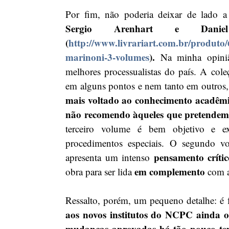
Por fim, não poderia deixar de lado a
Sergio Arenhart e Dani
(
http://www.livrariart.com.br/produto/6
marinoni-3-volumes
).
 Na minha opiniã
melhores processualistas do país. A cole
em alguns pontos e nem tanto em outros, 
mais voltado ao conhecimento acadêmi
não recomendo àqueles que pretendem s
terceiro volume é bem objetivo e ex
procedimentos especiais. O segundo 
pensamento crític
apresenta um intenso 
em complemento
obra para ser lida 
 com a
Ressalto, porém, um pequeno detalhe: é f
aos novos institutos do NCPC ainda os
mudanças aprovadas há tão pouco te