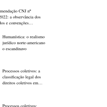
mendação CNJ nº
2022: a observância dos
ados e convenções
nacionais de direitos
nos e o uso da
Humanística: o realismo
prudência da Corte
jurídico norte-americano e
ramericana de Direitos
o escandinavo
anos
Processos coletivos: a
classificação legal dos
direitos coletivos em
sentido amplo
Processos coletivos: