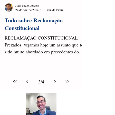
764), firmou um precedente extremamente
relevante ao estudo do...
João Paulo Lordelo
24 de nov. de 2014
10 min de leitura
Tudo sobre Reclamação
Constitucional
RECLAMAÇÃO CONSTITUCIONAL
Prezados, vejamos hoje um assunto que tem
sido muito abordado em precedentes do
STJ e do STF, sendo um forte...
3
/
4