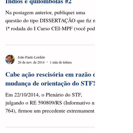
João Paulo Lordelo
24 de dez. de 2014
9 min de leitura
Índios e quilombolas #2
Na postagem anterior, publiquei uma
questão do tipo DISSERTAÇÃO que fiz na
1ª rodada do I Curso CEI-MPF (você pode
adquirir todos os...
João Paulo Lordelo
26 de nov. de 2014
1 min de leitura
Cabe ação rescisória em razão de
mudança de orientação do STF?
Em 22/10/2014, o Plenário do STF,
julgando o RE 590809/RS (Informativo n.